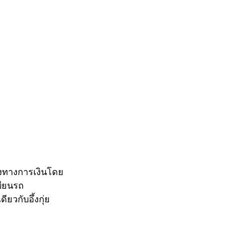
องทางการเงินโดย
บียนรถ
ยวกับอึ้งกุ่ย