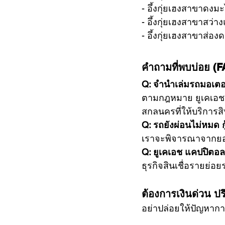
- อึ้งกุ่ยเฮงสาขาดงม
- อึ้งกุ่ยเฮงสาขาสว่
- อึ้งกุ่ยเฮงสาขาส่อง
คำถามที่พบบ่อย (FA
Q: จำนำเล่มรถมอเตอร
ตามกฎหมาย ยูเคเอช แค
สกลนครที่ให้บริการสิ
Q: รถยังผ่อนไม่หมด ก
เราจะพิจารณาจากยอดห
Q: ยูเคเอช แคปปิตอ
ธุรกิจสินเชื่อรายย่
ต้องการเงินด่วน ปรึ
อย่าปล่อยให้ปัญหากา