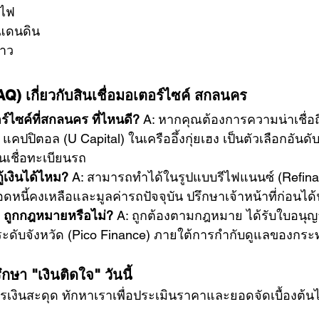
ะไฟ
างแดนดิน
ดาว
Q) เกี่ยวกับสินเชื่อมอเตอร์ไซค์ สกลนคร 
์ไซค์ที่สกลนคร ที่ไหนดี?
 A: หากคุณต้องการความน่าเชื่อ
ปปิตอล (U Capital) ในเครืออึ้งกุ่ยเฮง เป็นตัวเลือกอันดั
นเชื่อทะเบียนรถ
ู้เงินได้ไหม?
 A: สามารถทำได้ในรูปแบบรีไฟแนนซ์ (Refin
นี้คงเหลือและมูลค่ารถปัจจุบัน ปรึกษาเจ้าหน้าที่ก่อนได้
ล ถูกกฎหมายหรือไม่?
 A: ถูกต้องตามกฎหมาย ได้รับใบอน
อยระดับจังหวัด (Pico Finance) ภายใต้การกำกับดูแลของกร
กษา "เงินติดใจ" วันนี้ 
รเงินสะดุด ทักหาเราเพื่อประเมินราคาและยอดจัดเบื้องต้นไ