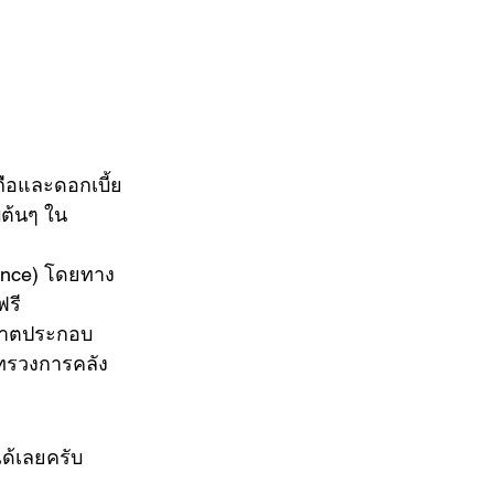
ถือและดอกเบี้ย
บต้นๆ ใน
ance) โดยทาง
ฟรี
ุญาตประกอบ
ะทรวงการคลัง
ด้เลยครับ