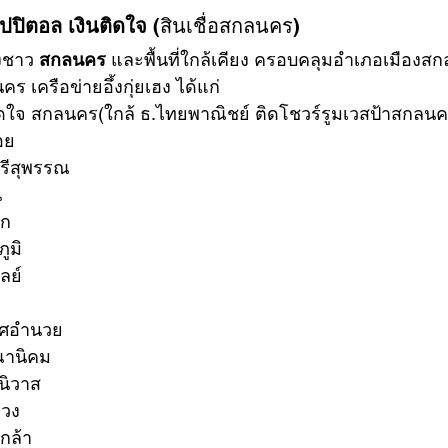
แคปปิตอล เงินติดใจ 
(สินเชื่อสกลนคร)
้องชาว 
สกลนคร
 และพื้นที่ใกล้เคียง ครอบคลุมอำเภอเมืองส
 เครือข่ายอึ้งกุ่ยเฮง ได้แก่
นติดใจ สกลนคร(ใกล้ ธ.ไทยพาณิชย์ ติดโชวร์รูมเวสป้าสกลนค
อย 
ศรีสุพรรณ
น
าก
ภูมิ
าลย์
กาศอำนวย
รณานิคม
รนิวาส
่วง
ากล้า