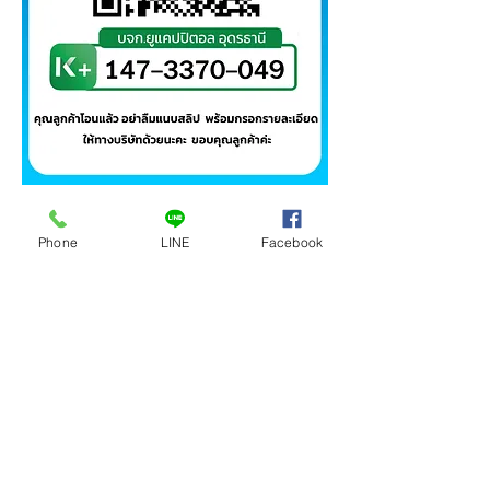
ช่องทางส่งสลิปโอนเงิน!
Phone
LINE
Facebook
ส่งสลิปทางไลน์
ติดต่อเรา
ผู้ให้บริการสินเชื่อจำนำทะเบียนรถ
ที่อยู่ : 1354 ซอยสุขเกษม 12 ถนนสุขเกษม
มอเตอร์ไซค์ สินเชื่อโฉนดที่ดิน ให้บริการใน
ต.ธาตุเชิงชุม อ.เมืองสกลนคร จ.สกลนคร
ภาคอีสานตอนบน ได้แก่ สกลนคร ร้อยเอ็ด
โทร :
062-1989333 063
-3236195
อุดรธานี กาฬสินธุ์ และ บึงกาฬ (พันธมิตร อึ้ง
กุ่ยเฮง)
การคุ้มครองข้อมูลส่วนบุคคล (PDPA)
นโยบายความเป็นส่วนตัว Privacy Policy
คำถามที่พบบ่อย
เงื่อนไขการใช้งานเว็บไซต์