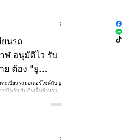
บียนรถ
าฬ อนุมัติไว รับ
าย ต้อง "ยู
ใจ"(สินเชื่อ
ทะเบียนรถมอเตอร์ไซค์กับ ยู
วภายในวัน รับเงินเต็มจำนวน
เบี้ยถูก โทร 086-4594841