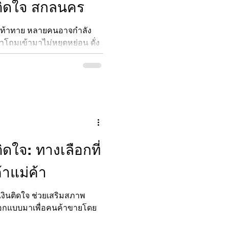
นติดใจ สกลนคร
ามท้าทาย หลายคนอาจกำลัง
าโถมเข้ามาไม่หยุดหย่อน ดั่ง
กลัวเท่า พายุหนี้สิน"
ายและการหมุนเงินไม่ทันอาจ
่งสำคัญที่สุดเมื่อคุณอยู่ใน
รตั้งสติและมองหา "สินเชื่อที่
หาหนี้สินที่อาจบานปลายจาก
ิดใจ: ทางเลือกที่
้าแม่ค้า
่วยเสริมสภาพ
ี่ออกแบบมาเพื่อคนค้าขายโดย