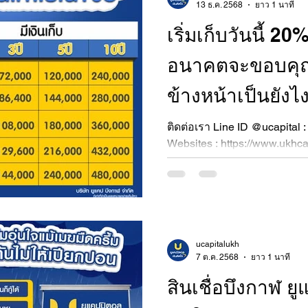
13 ธ.ค. 2568
ยาว 1 นาที
เริ่มเก็บวันนี้ 20
อนาคตจะขอบคุณค
ข้างหน้าเป็นยังไง
ติดต่อเรา Line ID @ucapital :
Websites : https://www.ukhca
แคปปิตอล เงินติดใจ บึงกาฬ โ
086-4594841
ucapitalukh
7 ต.ค. 2568
ยาว 1 นาที
สินเชื่อบึงกาฬ ย