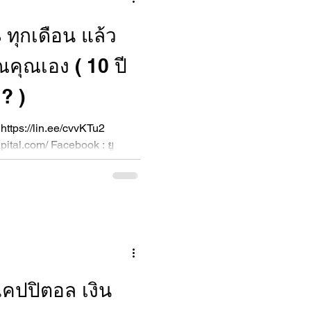
% ทุกเดือน แล้ว
ุณเอง ( 10 ปี
? )
 https://lin.ee/cvvKTu2
pital.com/ Facebook : ยู
ทรสอบถามเพิ่มเติม โทร :
ูแคปปิตอล เงิน