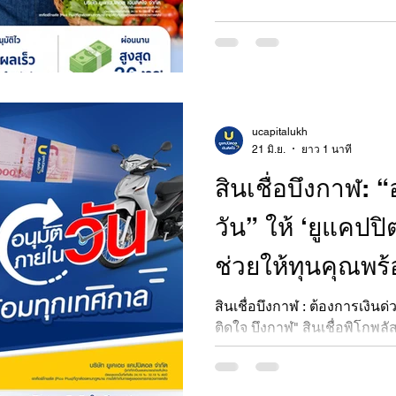
ucapitalukh
21 มิ.ย.
ยาว 1 นาที
สินเชื่อบึงกาฬ: 
วัน” ให้ ‘ยูแคปปิ
ช่วยให้ทุนคุณพร
สินเชื่อบึงกาฬ : ต้องการเงินด
ติดใจ บึงกาฬ" สินเชื่อพิโกพ
1 วัน เปลี่ยนมอเตอร์ไซค์เป็น