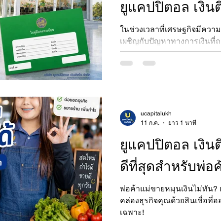
ยูแคปปิตอล เงิ
ในช่วงเวลาที่เศรษฐกิจมีคว
เผชิญกับปัญหาทางการเงินที่ถ
ประโยคที่ว่า "พายุฝน ยังไม่น่า
ความเครียดจากภาระค่าใช้จ่
ทำให้เรารู้สึกมืดแปดด้าน แต่สิ
สภาวะที่ต้องการเงินด่วนคือ กา
ถูกกฎหมาย" เพื่อป้องกันปัญ
การกู้หนี้นอกระบบ
ucapitalukh
11 ก.ค.
ยาว 1 นาที
ยูแคปปิตอล เงินต
ดีที่สุดสำหรับพ่อค
พ่อค้าแม่ขายหมุนเงินไม่ทัน? เงินติดใจ ช
คล่องธุรกิจคุณด้วยสินเชื่อท
เฉพาะ!