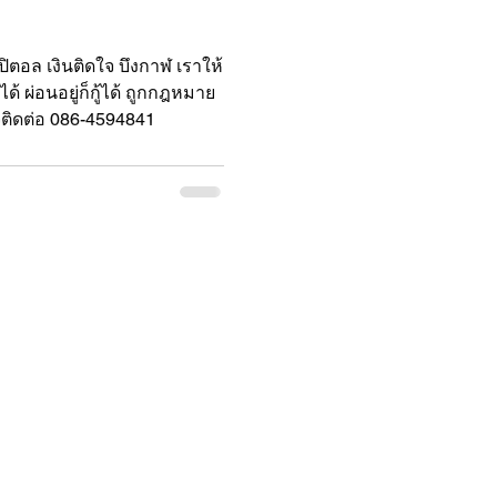
ิตอล เงินติดใจ บึงกาฬ เราให้
้ได้ ผ่อนอยู่ก็กู้ได้ ถูกกฎหมาย
จติดต่อ 086-4594841
 12 ถนนสุขเกษม ต.ธาตุเชิงชุม