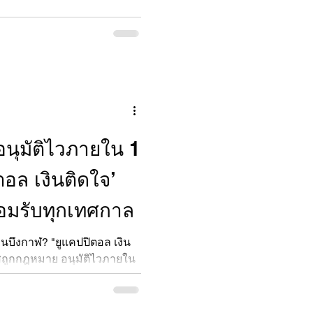
“อนุมัติไวภายใน 1
ตอล เงินติดใจ’
้อมรับทุกเทศกาล
่วนบึงกาฬ? "ยูแคปปิตอล เงิน
ลัสถูกกฎหมาย อนุมัติไวภายใน
เงินก้อน โทร 088-5486664.