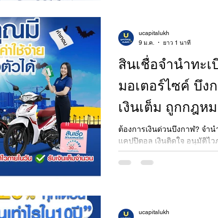
ucapitalukh
9 ม.ค.
ยาว 1 นาที
สินเชื่อจำนำทะเ
มอเตอร์ไซค์ บึงก
เงินเต็ม ถูกกฎหม
แคปปิตอล เงินติด
ต้องการเงินด่วนบึงกาฬ? จำนำ
แคปปิตอล เงินติดใจ อนุมัติไ
บึงกาฬ)
ถูกกฎหมาย Pico Finance ดอก
ucapitalukh