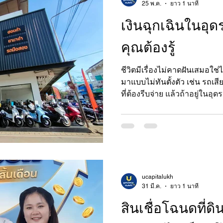
สำหรับสินเชื่อรถมอเตอร์ไซค์ท
25 พ.ค.
ยาว 1 นาที
คอนเซป
เงินฉุกเฉินในอุดร
คุณต้องรู้
ชีวิตมีเรื่องไม่คาดฝันเสมอใช่
มาแบบไม่ทันตั้งตัว เช่น รถเสี
ที่ต้องรีบจ่าย แล้วถ้าอยู่ในอุ
อุดรธานี ได้จากที่ไหน? ต้องเต
จะมาเล่าให้ฟังแบบตรงไปตรงม
พร้อมรับมือกับสถานการณ์เหล่
ฉุกเฉินในอุดรธานี? เงินฉุกเฉิ
ทันทีในเวลาที่เกิดเหตุการณ์ไ
พยาบาลด่วน ค่าซ่อมรถ หรือแม
ucapitalukh
31 มี.ค.
ยาว 1 นาที
สินเชื่อโฉนดที่ดิ