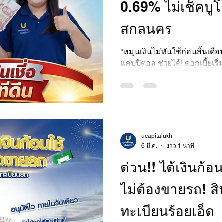
0.69% ไม่เช็คบูโ
สกลนคร
"หมุนเงินไม่ทันใช้ก่อนสิ้นเดือ
แคปปิตอล ช่วยได้! ดอกเบี้ยเริ
นาน 60 งวด ไม่เช็คเครดิตบูโร อ
กฎหมาย ปรึกษาเราเลย"
ucapitalukh
6 มี.ค.
ยาว 1 นาที
ด่วน!! ได้เงินก้อ
ไม่ต้องขายรถ! สิ
ทะเบียนร้อยเอ็ด