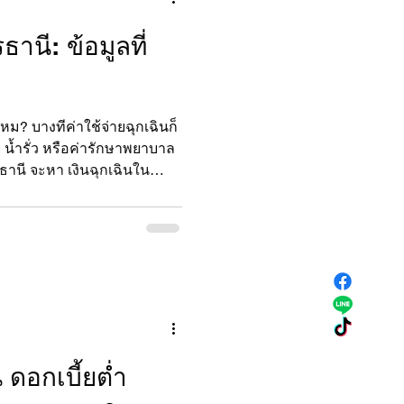
ี่ฉีกทุกกฎเกณฑ์เดิมๆ ด้วย
ธานี: ข้อมูลที่
ไหม? บางทีค่าใช้จ่ายฉุกเฉินก็
ย น้ำรั่ว หรือค่ารักษาพยาบาล
ดรธานี จะหา เงินฉุกเฉินใน
รียมตัวอย่างไรบ้าง? วันนี้ผม
า เข้าใจง่าย และช่วยให้คุณ
านี้ได้ทันที ทำไมต้องหาเงิน
นคืออะไร? คือเงินที่เราต้องใช้
ม่คาดคิด เช่น ค่ารักษา
้แต่ค่าใช้จ
น ดอกเบี้ยต่ำ