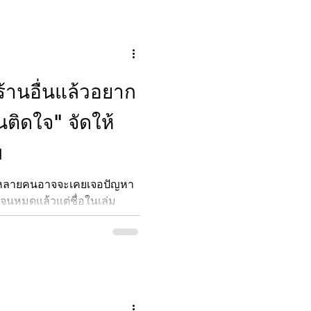
้านอื่นแล้วอยาก
นติดใจ" จัดให้
ม
 หลายคนอาจจะเคยเจอปัญหา
อนจนหมดแล้วแต่ชื่อในเล่ม
อย พอมีความจำเป็นต้องใช้เงิน
ื่อจำนำทะเบียนที่ไหนก็มักจะ
นเล่มเป็นของเราก่อน แต่วันนี้
นติดใจ มีทางออกที่ตอบโจทย์
โฆษณาล่าสุดของ ยูแคปปิตอล
) ได้ออกแคมเปญสุดพิเศษ