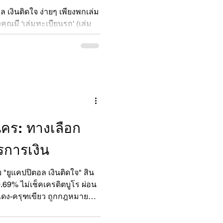
 เงินติดใจ ง่ายๆ เพียงพกเล่ม
คุณมี 'เล่มทะเบียนรถ' (เล่ม
ล่มฟ้าสำหรับรถยนต์) ก็
ทันที ด้วยบริการสินเชื่อจำนำ
มง่ายและความรวดเร็ว
ลนคร: ทางเลือก
รการเงิน
บ "ยูแคปปิตอล เงินติดใจ" สิน
ยง 0.69% ไม่เช็คเครดิตบูโร ผ่อน
แดง-ครุฑเขียว ถูกกฎหมาย
คร