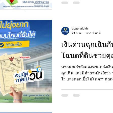
ucapitalukh
21 ม.ค.
ยาว 1 นาที
เงินด่วนฉุกเฉินก
โฉนดที่ดินช่วยคุ
หากคุณกำลังมองหาแหล่งเงินท
ฉุกเฉิน และมีคำถามในใจว่า "เ
ไว และดอกเบี้ยไม่โหด?" คุณ
นี้ การขอสินเชื่อที่ดินไม่ได้ยุ
บริการกับผู้ให้บริการที่ได้รับ
แคปปิตอล (U Capital)" ในเครือ 
โฉนดที่ดินของคุณให้เป็นเงินก
ภายใน 1 วัน ทำไมต้องกู้เงินโ