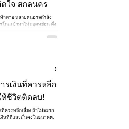
นติดใจ สกลนคร
ามท้าทาย หลายคนอาจกำลัง
าโถมเข้ามาไม่หยุดหย่อน ดั่ง
กลัวเท่า พายุหนี้สิน"
ายและการหมุนเงินไม่ทันอาจ
่งสำคัญที่สุดเมื่อคุณอยู่ใน
รตั้งสติและมองหา "สินเชื่อที่
หาหนี้สินที่อาจบานปลายจาก
รเงินที่ควรหลีก
ให้ชีวิตติดลบ!
ที่ควรหลีกเลี่ยง ถ้าไม่อยาก
รเงินที่ดีและมั่นคงในอนาคต.