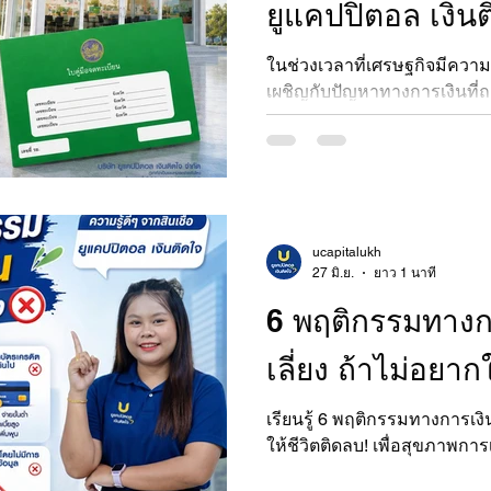
ยูแคปปิตอล เงิ
ในช่วงเวลาที่เศรษฐกิจมีคว
เผชิญกับปัญหาทางการเงินที่ถ
ประโยคที่ว่า "พายุฝน ยังไม่น่า
ความเครียดจากภาระค่าใช้จ่
ทำให้เรารู้สึกมืดแปดด้าน แต่สิ
สภาวะที่ต้องการเงินด่วนคือ กา
ถูกกฎหมาย" เพื่อป้องกันปัญ
การกู้หนี้นอกระบบ
ucapitalukh
27 มิ.ย.
ยาว 1 นาที
6 พฤติกรรมทางกา
เลี่ยง ถ้าไม่อยาก
เรียนรู้ 6 พฤติกรรมทางการเงิน
ให้ชีวิตติดลบ! เพื่อสุขภาพกา