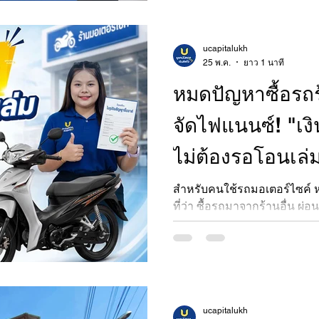
ucapitalukh
25 พ.ค.
ยาว 1 นาที
หมดปัญหาซื้อรถร
จัดไฟแนนซ์! "เงิ
ไม่ต้องรอโอนเล่
สำหรับคนใช้รถมอเตอร์ไซค์
ที่ว่า ซื้อรถมาจากร้านอื่น ผ่
ทะเบียนยังโอนไม่เสร็จเรียบร้
ก้อนด่วน จะเอาไปยื่นขอสินเช
ถูกปฏิเสธเพราะต้องรอให้ชื่อใ
ปัญหานั้นจะหมดไป เพราะ เงิ
คนรักรถทุกคนครับ! จากป้าย
เงินติดใจ (ในเครืออึ้งกุ่ยเฮง
ucapitalukh