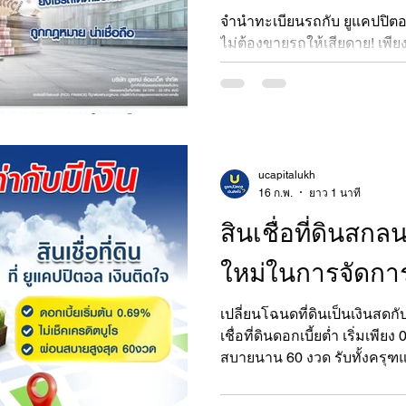
จำนำทะเบียนรถกับ ยูแคปปิตอล
ไม่ต้องขายรถให้เสียดาย! เพียง
เขียวสำหรับมอเตอร์ไซค์ หรือเ
สามารถเปลี่ยนเป็นเงินก้อนได้
ทะเบียนรถของเราที่เน้นควา
ucapitalukh
16 ก.พ.
ยาว 1 นาที
สินเชื่อที่ดินสก
ใหม่ในการจัดกา
เปลี่ยนโฉนดที่ดินเป็นเงินสดกั
เชื่อที่ดินดอกเบี้ยต่ำ เริ่มเพี
สบายนาน 60 งวด รับทั้งครุฑ
ปรึกษาฟรี! สินเชื่อที่ดินสกลน