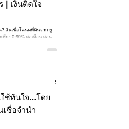
ร | เงินติดใจ
น? สินเชื่อโฉนดที่ดินจาก ยู
่มเพียง 0.69% ต่อเดือน ผ่อน
นุมัติง่าย ได้เงินไว ถูก
นใช้ทันใจ...โดย
นเชื่อจำนำ