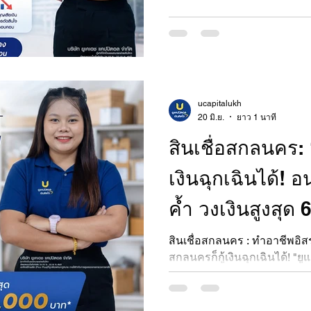
ucapitalukh
20 มิ.ย.
ยาว 1 นาที
สินเชื่อสกลนคร: “
เงินฉุกเฉินได้! อ
ค้ำ วงเงินสูงสุด 6
แคปปิตอล เงินติ
สินเชื่อสกลนคร : ทำอาชีพอิ
สกลนครก็กู้เงินฉุกเฉินได้! "
สินเชื่อพิโกพลัสถูกกฎหมาย อน
3236194.