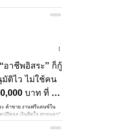
อาชีพอิสระ” ก็กู้
นุมัติไว ไม่ใช้คน
0,000 บาท ที่ ‘ยู
ดใจ’
สระ ค้าขาย งานฟรีแลนซ์ใน
ยูแคปปิตอล เงินติดใจ สกลนคร"
ุมัติไว ไม่ใช้คนค้ำ โทร 063-