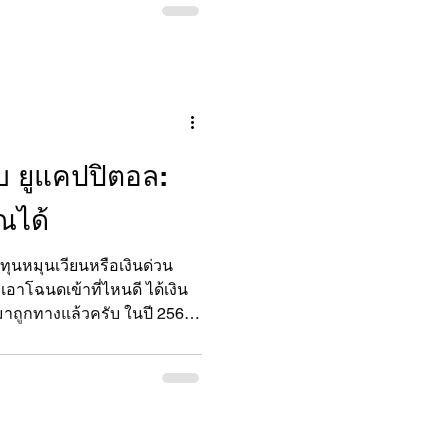
ับ ยูแคปปิตอล:
ณได้
ุนหมุนเวียนหรือเงินด่วน
อาโฉนดเข้าที่ไหนดี ได้เงิน
มาถูกทางแล้วครับ ในปี 2568
่งยากอย่างที่คิด หากคุณเลือกใช้
ใบอนุญาตถูกต้อง อย่าง "ยู
อึ้งกุ่ยเฮง ที่พร้อมเปลี่ยน
้อน พร้อมใช้จ่ายได้ทันที
ฉนดที่ดินกับ ยูแคปปิตอล?