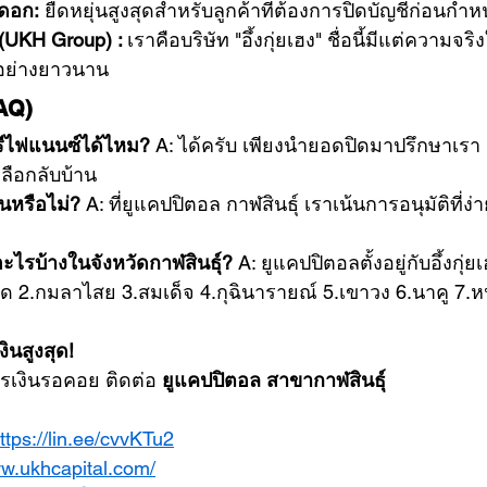
ดอก:
 ยืดหยุ่นสูงสุดสำหรับลูกค้าที่ต้องการปิดบัญชีก่อนกำ
ฮง(UKH Group) : 
เราคือบริษัท "อึ้งกุ่ยเฮง" ชื่อนี้มีแต่ความจริง
อย่างยาวนาน
FAQ)
รีไฟแนนซ์ได้ไหม?
 A: ได้ครับ เพียงนำยอดปิดมาปรึกษาเรา 
หลือกลับบ้าน
นหรือไม่?
 A: ที่ยูแคปปิตอล กาฬสินธุ์ เราเน้นการอนุมัติที่ง่
ะไรบ้างในจังหวัดกาฬสินธุ์?
 A: ยูแคปปิตอลตั้งอยู่กับอึ้งกุ
าด 2.กมลาไสย 3.สมเด็จ 4.กุฉินารายณ์ 5.เขาวง 6.นาคู 7.ห
งินสูงสุด!
รเงินรอคอย ติดต่อ 
ยูแคปปิตอล สาขากาฬสินธุ์
ttps://lin.ee/cvvKTu2
ww.ukhcapital.com/