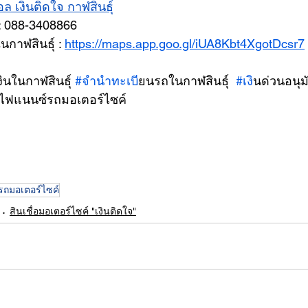
ล เงินติดใจ กาฬสินธุ์
: 088-3408866
กาฬสินธุ์ : 
https://maps.app.goo.gl/iUA8Kbt4XgotDcsr7
้เงินในกาฬสินธุ์ 
#จำนำทะเบ
ียนรถในกาฬสินธุ์  
#เง
ินด่วนอนุม
ีไฟแนนซ์รถมอเตอร์ไซค์
รถมอเตอร์ไซค์
สินเชื่อมอเตอร์ไซค์ "เงินติดใจ"