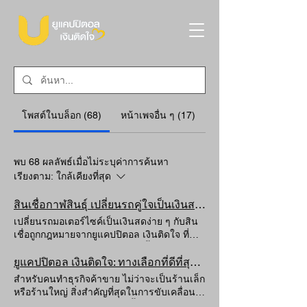
โพสต์ในบล็อก (68)
หน้าเพจอื่น ๆ (17)
พบ 68 ผลลัพธ์เมื่อไม่ระบุค่าการค้นหา
เรียงตาม:
ใกล้เคียงที่สุด
สินเชื่อกาฬสินธุ์ เปลี่ยนรถคู่ใจเป็นเงินสด ได้ง่ายนิดเดียว "ยูแคปปิตอล เงินติดใจ"
เปลี่ยนรถมอเตอร์ไซค์เป็นเงินสดง่าย ๆ กับสิน
เชื่อถูกกฎหมายจากยูแคปปิตอล เงินติดใจ ที่
กาฬสินธุ์ พร้อมรับเงินทันทีเพียงขั้นตอนเดียว!
ช็อตเงิน หมุนไม่ทัน? "ยูแคปปิตอล เงินติดใจ"
ยูแคปปิตอล เงินติดใจ: ทางเลือกที่ดีที่สุดสำหรับพ่อค้าแม่ค้า
ช่วยคุณเปลี่ยนรถคู่ใจเป็นเงินสดได้ง่ายๆ สิน
สำหรับคนทำธุรกิจค้าขาย ไม่ว่าจะเป็นร้านเล็ก
เชื่อกาฬสินธุ์ ในยุคที่ค่าใช้จ่ายอาจเกิดขึ้นได้
หรือร้านใหญ่ สิ่งสำคัญที่สุดในการขับเคลื่อน
ตลอดเวลาโดยไม่คาดคิด การเข้าถึงแหล่งเงิน
ธุรกิจคือ "สภาพคล่อง" บางครั้งโอกาสในการ