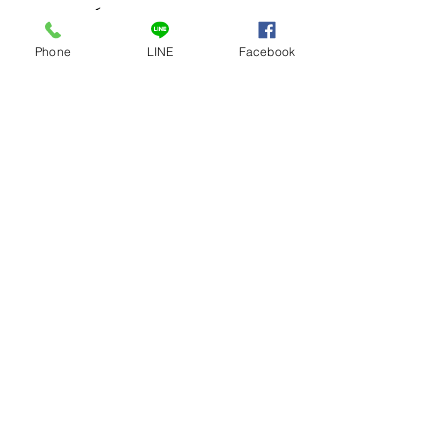
สถานการณ์ของคุณ
Phone
LINE
Facebook
เงินฉุกเฉินในอุดรธานี: 
เพื่อนคู่คิดทางการเงินที่คุณ
วางใจได้
ผมเข้าใจดีว่าการหาเงินด่วนในภาคอีสาน
ไม่ใช่เรื่องง่าย แต่ถ้าคุณมีเพื่อนคู่คิดที่
เข้าใจและพร้อมช่วยเหลือ จะทำให้ทุก
อย่างง่ายขึ้น ยูแคปปิตอล เงินติดใจ คือ
หนึ่งในตัวเลือกที่ผมอยากแนะนำ เพราะ
เขาเข้าใจคนในพื้นที่ และพร้อมช่วยให้
คุณเข้าถึงสินเชื่อที่ถูกกฎหมาย อนุมัติไว 
ไม่ต้องรอนาน
อย่าปล่อยให้ปัญหาการเงินฉุกเฉินมา
ทำให้คุณเครียด รีบจัดการตั้งแต่วันนี้ เพื่อ