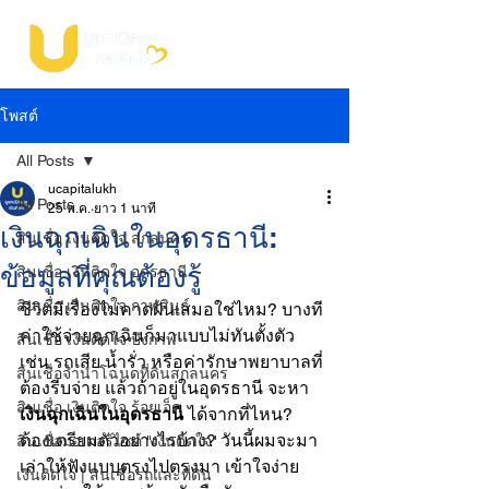
โพสต์
All Posts
ucapitalukh
All Posts
25 พ.ค.
ยาว 1 นาที
เงินฉุกเฉินในอุดรธานี:
สินเชื่อ เงินติดใจ สกลนคร
ข้อมูลที่คุณต้องรู้
สินเชื่อ เงินติดใจ อุดรธานี
สินเชื่อ เงินติดใจ กาฬสินธุ์
ชีวิตมีเรื่องไม่คาดฝันเสมอใช่ไหม? บางที
ค่าใช้จ่ายฉุกเฉินก็มาแบบไม่ทันตั้งตัว 
สินเชื่อ เงินติดใจ บึงกาฬ
เช่น รถเสีย น้ำรั่ว หรือค่ารักษาพยาบาลที่
สินเชื่อจำนำโฉนดที่ดินสกลนคร
ต้องรีบจ่าย แล้วถ้าอยู่ในอุดรธานี จะหา 
สินเชื่อ เงินติดใจ ร้อยเอ็ด
เงินฉุกเฉินในอุดรธานี
 ได้จากที่ไหน? 
ต้องเตรียมตัวอย่างไรบ้าง? วันนี้ผมจะมา
สินเชื่อมอเตอร์ไซค์ "เงินติดใจ"
เล่าให้ฟังแบบตรงไปตรงมา เข้าใจง่าย 
เงินติดใจ | สินเชื่อรถและที่ดิน