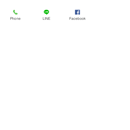
Phone
LINE
Facebook
ความคิดเห็น
เขียนความคิดเห็น…
พายุฝนยังไม่น่ากลัวเท่าหนี้
รีวิวบริการยูแคป
สิน ☑มองหาสินเชื่อถูก
ติดใจบ้านดุง: เพื่
กฎหมาย ต้องที่ ยู
ทางการเงินที่เข้า