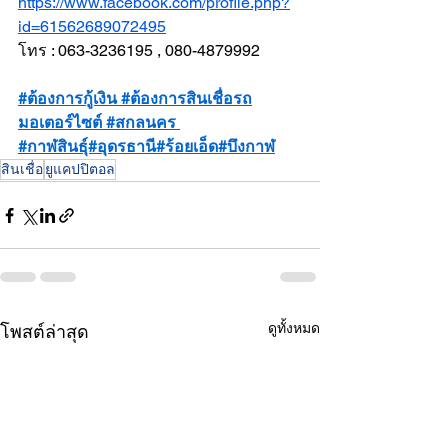
https://www.facebook.com/profile.php?
id=61562689072495
โทร : 063-3236195 , 080-4879992
#
ต้องการกู้เงิน 
#ต
้องการสินเชื่อรถ
มอเตอร์ไซต์ 
#สกลนคร
#กาฬส
ินธุ์#อุดรธานี#ร้อยเอ็ด#บึงกาฬ
สินเชื่อ
ยูแคปปิตอล
ดูทั้งหมด
โพสต์ล่าสุด